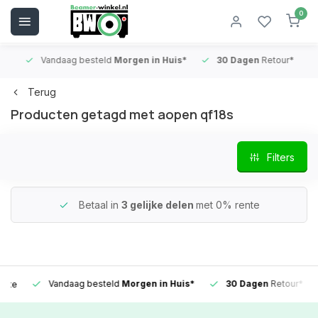
0
Vandaag besteld
Morgen in Huis*
30 Dagen
Retour*
B
Terug
Producten getagd met aopen qf18s
Filters
Betaal in
3 gelijke delen
met 0% rente
Vandaag besteld
Morgen in Huis*
30 Dagen
Retour*