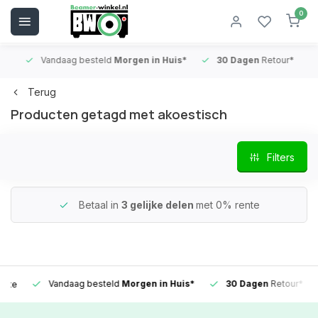
0
Vandaag besteld
Morgen in Huis*
30 Dagen
Retour*
B
Terug
Producten getagd met akoestisch
Filters
Betaal in
3 gelijke delen
met 0% rente
Vandaag besteld
Morgen in Huis*
30 Dagen
Retour*