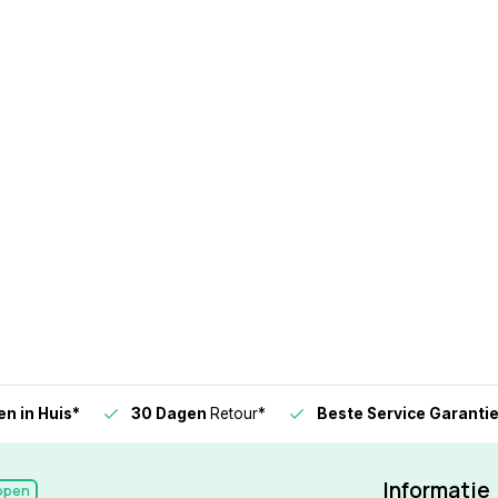
n in Huis*
30 Dagen
Retour*
Beste Service Garanti
Informatie
open