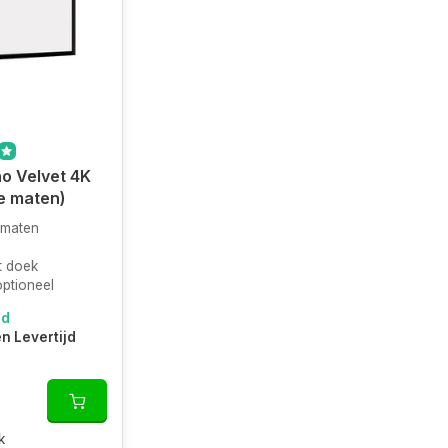
o Velvet 4K
e maten)
 maten
it doek
optioneel
ad
en Levertijd
k