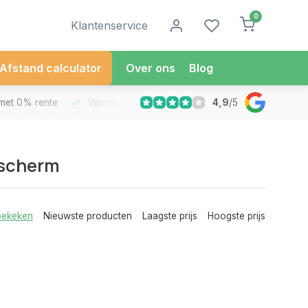
0
Klantenservice
Afstand calculator
Over ons
Blog
4,9
/
5
met 0% rente
Vandaag besteld
Morgen in Huis*
30 Dag
escherm
bekeken
Nieuwste producten
Laagste prijs
Hoogste prijs