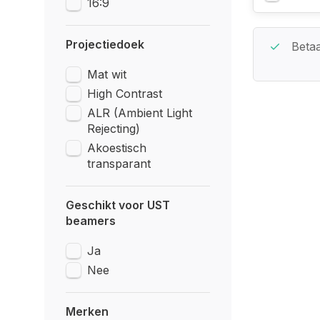
16:9
Projectiedoek
Beste Service Garantie
Betaa
Mat wit
High Contrast
ALR (Ambient Light
Rejecting)
Akoestisch
transparant
Geschikt voor UST
beamers
Ja
Nee
Merken