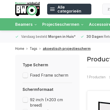
Alle
categorieën
Beamers
Projectieschermen
Accessoir
 rente
Vandaag besteld
Morgen in Huis*
30 Dagen
Ret
Home
Tags
akoestisch projectiescherm
Product
Type Scherm
Fixed Frame scherm
1 Producten
Schermformaat
92 inch (±203 cm
breed)