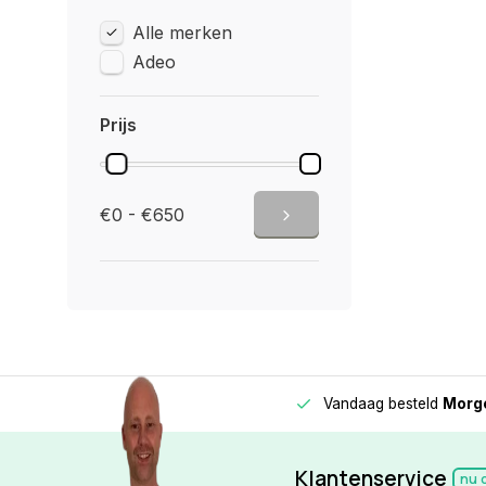
Alle merken
Adeo
Prijs
€0 - €650
Vandaag besteld
Morge
Betaal in
3 gelijke delen
met 0% rente
Klantenservice
nu 