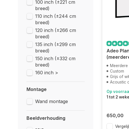
100 inch (±221 cm
breed)
110 inch (±244 cm
breed)
120 inch (±266 cm
breed)
135 inch (±299 cm
breed)
Adeo Plan
(meerder
150 inch (±332 cm
breed)
Meerdere
Custom
160 inch >
Grijs of w
Acoustic 
Montage
Op voorra
1 tot 2 wek
Wand montage
650,00
Beeldverhouding
Vergelij