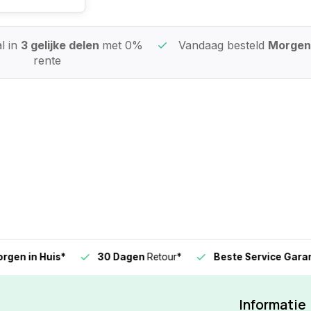
l in
3 gelijke delen
met 0%
Vandaag besteld
Morgen 
rente
n in Huis*
30 Dagen
Retour*
Beste Service Garanti
Informatie