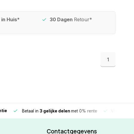
in Huis*
30 Dagen
Retour*
1
e
Vandaag beste
Betaal in
3 gelijke delen
met 0% rente
Contactgegevens