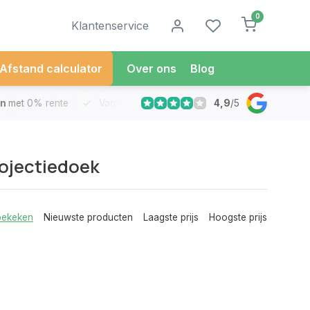
0
Klantenservice
Afstand calculator
Over ons
Blog
4,9
/
5
met 0% rente
Vandaag besteld
Morgen in Huis*
30 Dag
ojectiedoek
bekeken
Nieuwste producten
Laagste prijs
Hoogste prijs