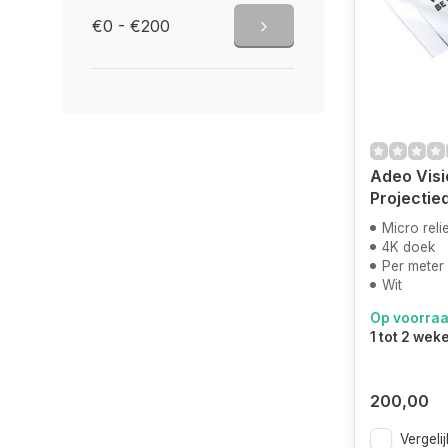
€0 - €200
Adeo Visi
Projectie
Micro reli
4K doek
Per meter
Wit
Op voorra
1 tot 2 wek
200,00
Vergelij