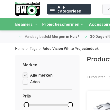
Alle
categorieën
Beamers
Projectieschermen
Accessoir
 rente
Vandaag besteld
Morgen in Huis*
30 Dagen
Ret
Home
Tags
Adeo Vision White Projectiedoek
Product
Merken
Alle merken
1 Producten
Adeo
Prijs