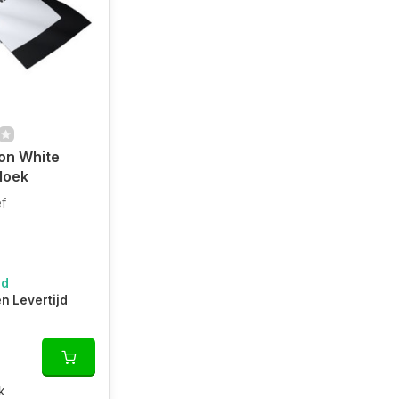
on White
doek
ef
ad
en Levertijd
k