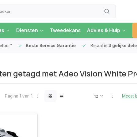
es
Diensten
Tweedekans
Advies & Hulp
our*
Beste Service Garantie
Betaal in
3 gelijke delen
en getagd met Adeo Vision White Pr
Pagina 1 van 1
Meest 