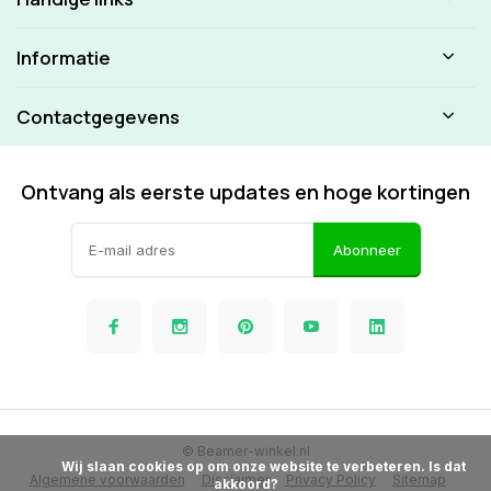
Informatie
Contactgegevens
Ontvang als eerste updates en hoge kortingen
Abonneer
© Beamer-winkel.nl
            Wij slaan cookies op om onze website te verbeteren. Is dat 
Algemene voorwaarden
Disclaimer
Privacy Policy
Sitemap
akkoord?
