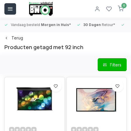
0
Vandaag besteld
Morgen in Huis*
30 Dagen
Retour*
B
Terug
Producten getagd met 92 inch
Filters