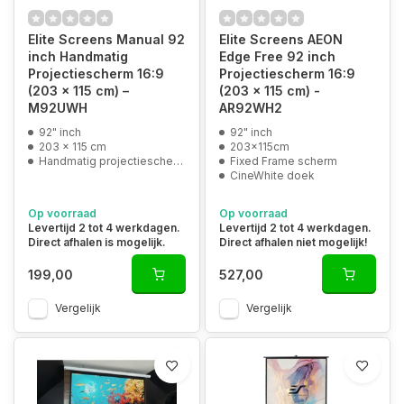
Elite Screens Manual 92
Elite Screens AEON
inch Handmatig
Edge Free 92 inch
Projectiescherm 16:9
Projectiescherm 16:9
(203 x 115 cm) –
(203 x 115 cm) -
M92UWH
AR92WH2
92" inch
92" inch
203 x 115 cm
203x115cm
Handmatig projectiescherm
Fixed Frame scherm
CineWhite doek
Op voorraad
Op voorraad
Levertijd 2 tot 4 werkdagen.
Levertijd 2 tot 4 werkdagen.
Direct afhalen is mogelijk.
Direct afhalen niet mogelijk!
199,00
527,00
Vergelijk
Vergelijk