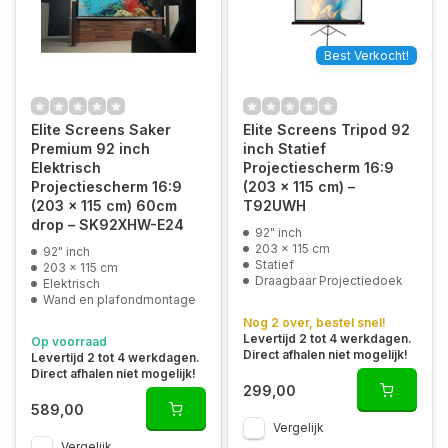
Best Verkocht!
Elite Screens Saker
Elite Screens Tripod 92
Premium 92 inch
inch Statief
Elektrisch
Projectiescherm 16:9
Projectiescherm 16:9
(203 x 115 cm) –
(203 x 115 cm) 60cm
T92UWH
drop – SK92XHW-E24
92" inch
203 x 115 cm
92" inch
Statief
203 x 115 cm
Draagbaar Projectiedoek
Elektrisch
Wand en plafondmontage
Nog 2 over, bestel snel!
Levertijd 2 tot 4 werkdagen.
Op voorraad
Direct afhalen niet mogelijk!
Levertijd 2 tot 4 werkdagen.
Direct afhalen niet mogelijk!
299,00
589,00
Vergelijk
Vergelijk