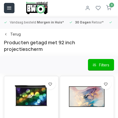
0
Vandaag besteld
Morgen in Huis*
30 Dagen
Retour*
B
Terug
Producten getagd met 92 inch
projectiescherm
Filters