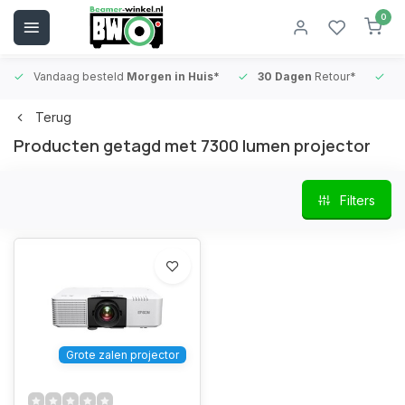
0
Vandaag besteld
Morgen in Huis*
30 Dagen
Retour*
B
Terug
Producten getagd met 7300 lumen projector
Filters
Grote zalen projector