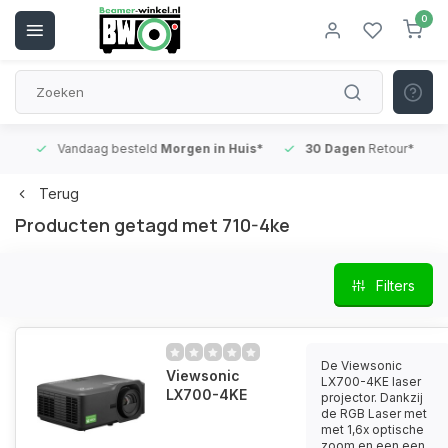
0
Vandaag besteld
Morgen in Huis*
30 Dagen
Retour*
B
Terug
Producten getagd met 710-4ke
Filters
De Viewsonic
Viewsonic
LX700-4KE laser
LX700-4KE
projector. Dankzij
de RGB Laser met
met 1,6x optische
zoom en een een