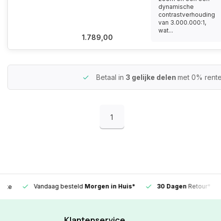
dynamische
contrastverhouding
van 3.000.000:1,
wat...
1.789,00
Betaal in
3 gelijke delen
met 0% rent
1
Vandaag besteld
Morgen in Huis*
30 Dagen
Retour*
Klantenservice