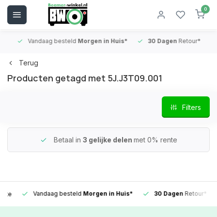
0
Vandaag besteld
Morgen in Huis*
30 Dagen
Retour*
B
Terug
Producten getagd met 5J.J3T09.001
Filters
Betaal in
3 gelijke delen
met 0% rente
Vandaag besteld
Morgen in Huis*
30 Dagen
Retour*