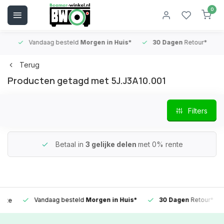
0
Vandaag besteld
Morgen in Huis*
30 Dagen
Retour*
B
Terug
Producten getagd met 5J.J3A10.001
Filters
Betaal in
3 gelijke delen
met 0% rente
Vandaag besteld
Morgen in Huis*
30 Dagen
Retour*