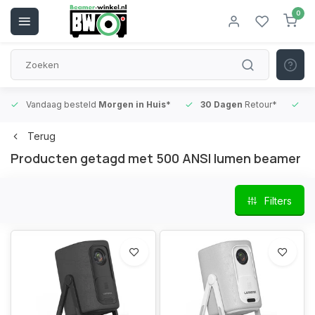
0
Vandaag besteld
Morgen in Huis*
30 Dagen
Retour*
B
Terug
Producten getagd met 500 ANSI lumen beamer
Filters