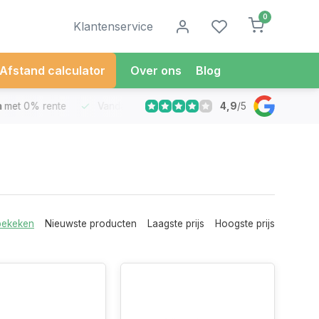
0
Klantenservice
Afstand calculator
Over ons
Blog
4,9
/
5
met 0% rente
Vandaag besteld
Morgen in Huis*
30 Dag
bekeken
Nieuwste producten
Laagste prijs
Hoogste prijs