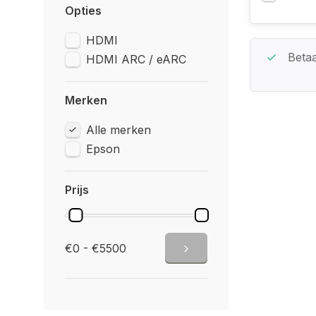
Opties
HDMI
Beste Service Garantie
Betaa
HDMI ARC / eARC
Merken
Alle merken
Epson
Prijs
€0 - €5500