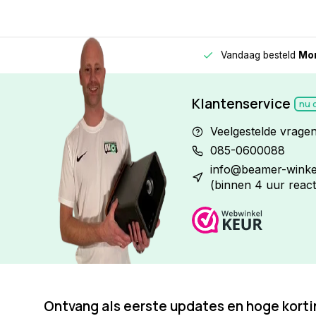
Vandaag besteld
Morge
Betaal in
3 gelijke delen
met 0% rente
Klantenservice
nu 
Veelgestelde vrage
085-0600088
info@beamer-winkel
(binnen 4 uur react
Ontvang als eerste updates en hoge kort