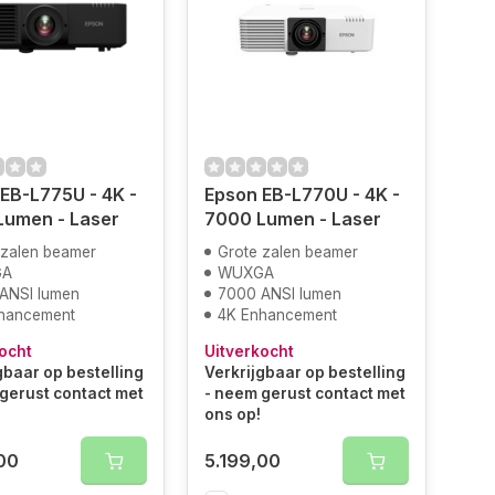
EB-L775U - 4K -
Epson EB-L770U - 4K -
Lumen - Laser
7000 Lumen - Laser
 zalen beamer
Grote zalen beamer
GA
WUXGA
ANSI lumen
7000 ANSI lumen
hancement
4K Enhancement
ocht
Uitverkocht
gbaar op bestelling
Verkrijgbaar op bestelling
gerust contact met
- neem gerust contact met
ons op!
00
5.199,00