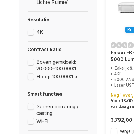
Lichte Ruimte)
Resolutie
Bes
4K
Contrast Ratio
Epson EB-
5000 Lum
Boven gemiddeld:
20.000–100.000:1
Zakelijk &
4KE
Hoog: 100.000:1 >
5000 ANS
Laser US
Smart functies
Nog 1 over,
Voor 18:00 
Screen mirroring /
vandaag n
casting
3.792,00
Wi-Fi
Vergelij