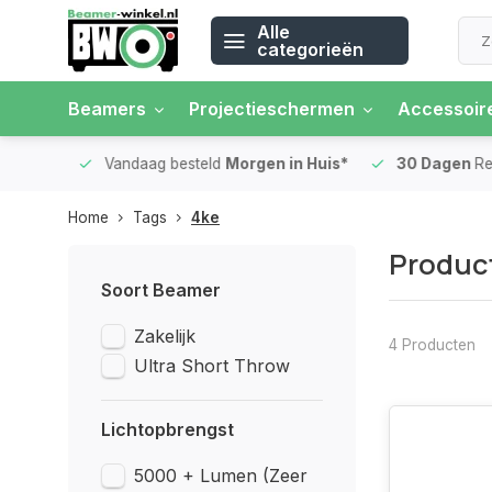
Alle
categorieën
Beamers
Projectieschermen
Accessoir
 rente
Vandaag besteld
Morgen in Huis*
30 Dagen
Ret
Home
Tags
4ke
Produc
Soort Beamer
Zakelijk
4 Producten
Ultra Short Throw
Lichtopbrengst
5000 + Lumen (Zeer