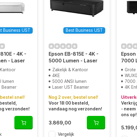
t Business UST
Best Business UST
810E - 4K -
Epson EB-815E - 4K -
Epson 
en - Laser
5000 Lumen - Laser
7000 
 Kantoor
Zakelijk & Kantoor
Grote
4KE
WUX
I lumen
5000 ANSI lumen
7000 
T Beamer
Laser UST Beamer
4K En
 bestel snel!
Nog 2 over, bestel snel!
Uitverk
besteld,
Voor 18:00 besteld,
Verkrij
og verzonden!
vandaag nog verzonden!
- neem 
ons op!
3.869,00
5.199,
k
Vergelijk