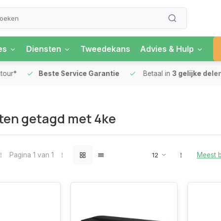
es
Diensten
Tweedekans
Advies & Hulp
our*
Beste Service Garantie
Betaal in
3 gelijke delen
ten getagd met 4ke
Pagina 1 van 1
Meest 