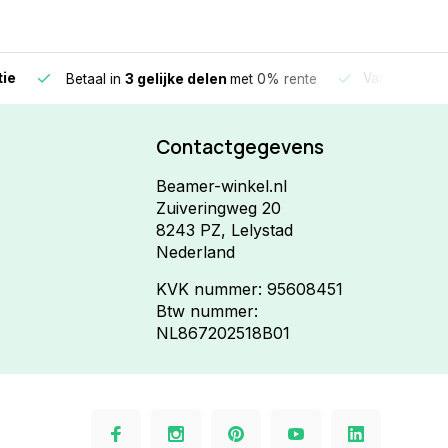
e
Vandaag beste
Betaal in
3 gelijke delen
met 0% rente
Contactgegevens
Beamer-winkel.nl
Zuiveringweg 20
8243 PZ, Lelystad
Nederland
KVK nummer: 95608451
Btw nummer:
NL867202518B01