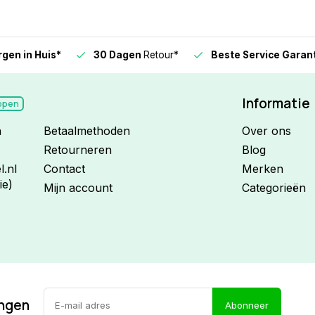
n in Huis*
30 Dagen
Retour*
Beste Service Garanti
Informatie
open
n
Betaalmethoden
Over ons
Retourneren
Blog
.nl
Contact
Merken
ie)
Mijn account
Categorieën
ingen
Abonneer