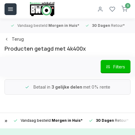
0
Vandaag besteld
Morgen in Huis*
30 Dagen
Retour*
B
Terug
Producten getagd met 4k400x
Filters
Betaal in
3 gelijke delen
met 0% rente
Vandaag besteld
Morgen in Huis*
30 Dagen
Retour*