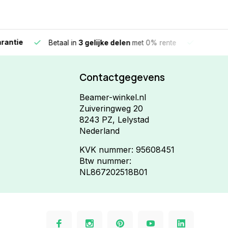
e
Vandaag beste
Betaal in
3 gelijke delen
met 0% rente
Contactgegevens
Beamer-winkel.nl
Zuiveringweg 20
8243 PZ, Lelystad
Nederland
KVK nummer: 95608451
Btw nummer:
NL867202518B01