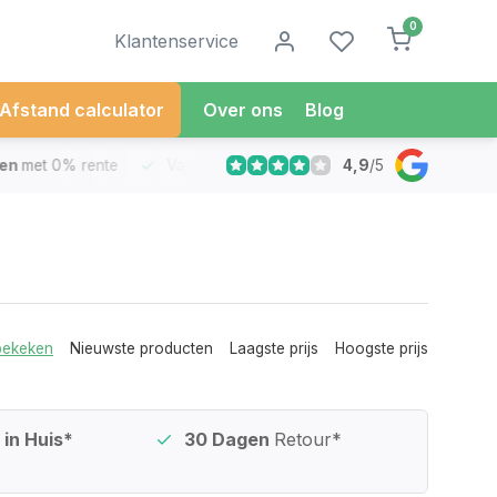
0
Klantenservice
Afstand calculator
Over ons
Blog
4,9
/
5
met 0% rente
Vandaag besteld
Morgen in Huis*
30 Dag
bekeken
Nieuwste producten
Laagste prijs
Hoogste prijs
in Huis*
30 Dagen
Retour*