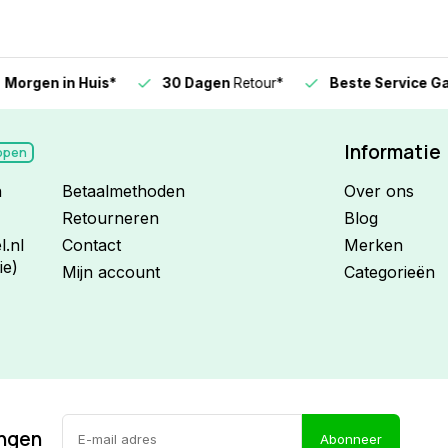
n in Huis*
30 Dagen
Retour*
Beste Service Garanti
Informatie
open
n
Betaalmethoden
Over ons
Retourneren
Blog
.nl
Contact
Merken
ie)
Mijn account
Categorieën
ingen
Abonneer