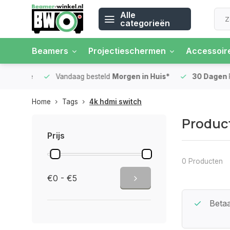
Alle
categorieën
Beamers
Projectieschermen
Accessoir
 rente
Vandaag besteld
Morgen in Huis*
30 Dagen
Ret
Home
Tags
4k hdmi switch
Product
Prijs
0 Producten
€0 - €5
Beste Service Garantie
Betaa