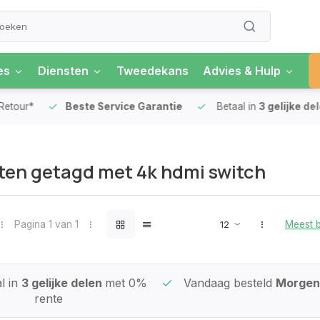
es
Diensten
Tweedekans
Advies & Hulp
our*
Beste Service Garantie
Betaal in
3 gelijke delen
en getagd met 4k hdmi switch
Pagina 1 van 1
Meest 
l in
3 gelijke delen
met 0%
Vandaag besteld
Morgen 
rente