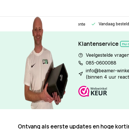
Vandaag besteld
Morge
Betaal in
3 gelijke delen
met 0% rente
Klantenservice
nu 
Veelgestelde vrage
085-0600088
info@beamer-winkel
(binnen 4 uur react
Ontvang als eerste updates en hoge kort