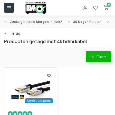
0
Vandaag besteld
Morgen in Huis*
30 Dagen
Retour*
B
Terug
Producten getagd met 4k hdmi kabel
Filters
Meest verkocht