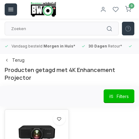
0
Vandaag besteld
Morgen in Huis*
30 Dagen
Retour*
B
Terug
Producten getagd met 4K Enhancement
Projector
Filters