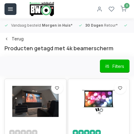
0
Vandaag besteld
Morgen in Huis*
30 Dagen
Retour*
B
Terug
Producten getagd met 4k beamerscherm
Filters