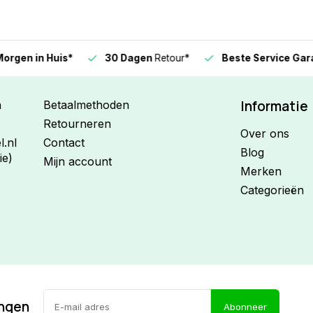
n in Huis*
30 Dagen
Retour*
Beste Service Garanti
Informatie
n
Betaalmethoden
Retourneren
Over ons
.nl
Contact
Blog
ie)
Mijn account
Merken
Categorieën
ingen
Abonneer