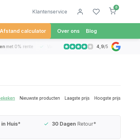
0
Klantenservice
Afstand calculator
Over ons
Blog
4,9
/
5
met 0% rente
Vandaag besteld
Morgen in Huis*
30 Dag
bekeken
Nieuwste producten
Laagste prijs
Hoogste prijs
in Huis*
30 Dagen
Retour*