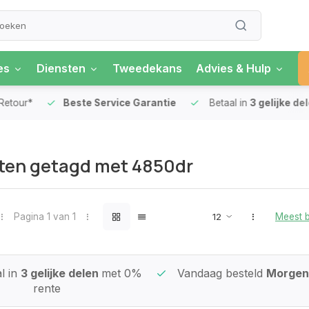
es
Diensten
Tweedekans
Advies & Hulp
our*
Beste Service Garantie
Betaal in
3 gelijke delen
ten getagd met 4850dr
Pagina 1 van 1
Meest 
l in
3 gelijke delen
met 0%
Vandaag besteld
Morgen 
rente