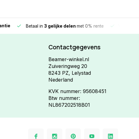
e
Vandaag beste
Betaal in
3 gelijke delen
met 0% rente
Contactgegevens
Beamer-winkel.nl
Zuiveringweg 20
8243 PZ, Lelystad
Nederland
KVK nummer: 95608451
Btw nummer:
NL867202518B01