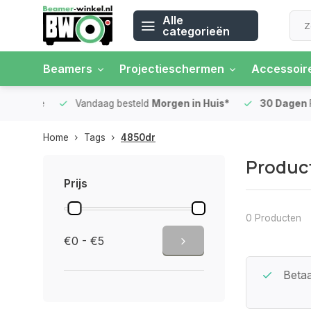
Alle
categorieën
Beamers
Projectieschermen
Accessoir
 rente
Vandaag besteld
Morgen in Huis*
30 Dagen
Ret
Home
Tags
4850dr
Produc
Prijs
0 Producten
€0 - €5
Beste Service Garantie
Betaa