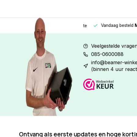
Vandaag besteld
Morge
Betaal in
3 gelijke delen
met 0% rente
Veelgestelde vrage
085-0600088
info@beamer-winkel
(binnen 4 uur react
Ontvang als eerste updates en hoge kort