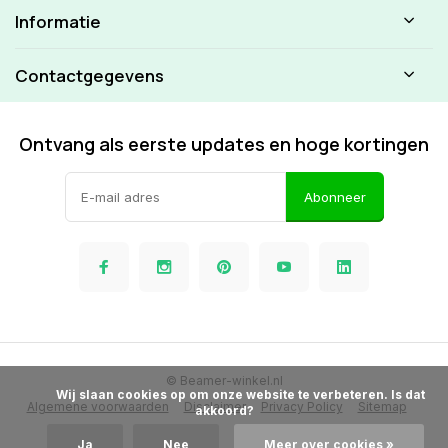
Informatie
Contactgegevens
Ontvang als eerste updates en hoge kortingen
Abonneer
© Beamer-winkel.nl
            Wij slaan cookies op om onze website te verbeteren. Is dat 
Algemene voorwaarden
Disclaimer
Privacy Policy
Sitemap
akkoord?

Ja
Nee
Meer over cookies »