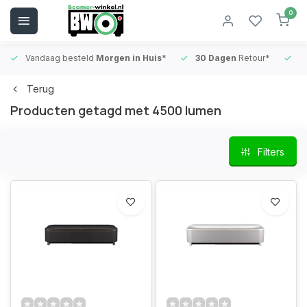
0
Vandaag besteld
Morgen in Huis*
30 Dagen
Retour*
B
Terug
Producten getagd met 4500 lumen
Filters