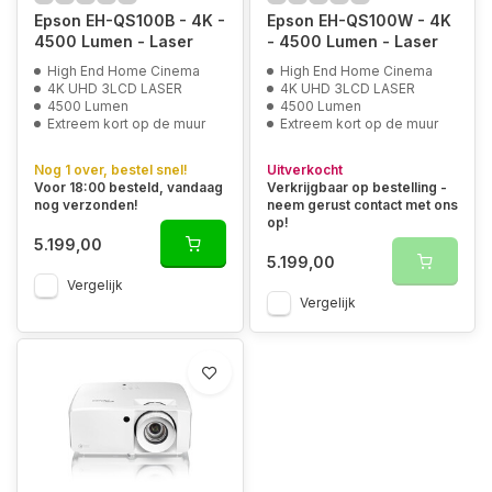
Epson EH-QS100B - 4K -
Epson EH-QS100W - 4K
4500 Lumen - Laser
- 4500 Lumen - Laser
High End Home Cinema
High End Home Cinema
4K UHD 3LCD LASER
4K UHD 3LCD LASER
4500 Lumen
4500 Lumen
Extreem kort op de muur
Extreem kort op de muur
Nog 1 over, bestel snel!
Uitverkocht
Voor 18:00 besteld, vandaag
Verkrijgbaar op bestelling -
nog verzonden!
neem gerust contact met ons
op!
5.199,00
5.199,00
Vergelijk
Vergelijk