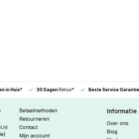
n in Huis*
30 Dagen
Retour*
Beste Service Garanti
Informatie
n
Betaalmethoden
Retourneren
Over ons
.nl
Contact
Blog
ie)
Mijn account