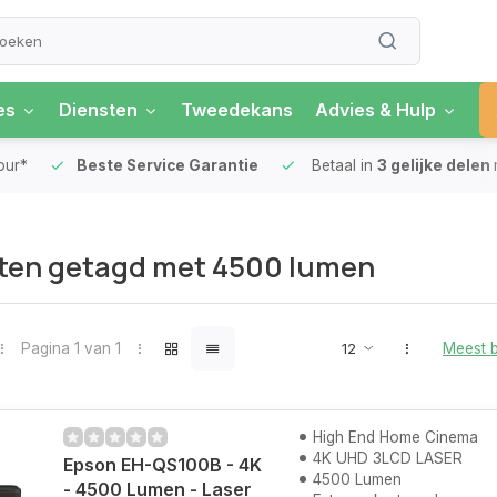
es
Diensten
Tweedekans
Advies & Hulp
our*
Beste Service Garantie
Betaal in
3 gelijke delen
ten getagd met 4500 lumen
Pagina 1 van 1
Meest 
High End Home Cinema
4K UHD 3LCD LASER
Epson EH-QS100B - 4K
4500 Lumen
- 4500 Lumen - Laser