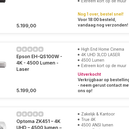
Extreem kort op de muur
Nog 1 over, bestel snel!
Voor 18:00 besteld,
5.199,00
vandaag nog verzonden!
High End Home Cinema
4K UHD 3LCD LASER
Epson EH-QS100W -
4500 Lumen
4K - 4500 Lumen -
Extreem kort op de muur
Laser
Uitverkocht
Verkrijgbaar op bestellin
- neem gerust contact me
5.199,00
ons op!
Zakelijk & Kantoor
True 4K
Optoma ZK451 – 4K
4500 ANSI lumen
UHD – 4500 lumen –