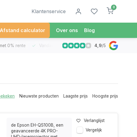
0
Klantenservice
Afstand calculator
Over ons
Blog
4,9
/
5
met 0% rente
Vandaag besteld
Morgen in Huis*
30 Dag
bekeken
Nieuwste producten
Laagste prijs
Hoogste prijs
Verlanglijst
de Epson EH-QS100B, een
Vergelijk
geavanceerde 4K PRO-
UHD-laserprojector met