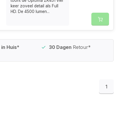
toont de Optoma ZK451 vier
keer zoveel detail als Full
HD. De 4500 lumen...
in Huis*
30 Dagen
Retour*
1