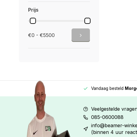
Prijs
€0 - €5500
Vandaag besteld
Morge
Betaal in
3 gelijke delen
met 0% rente
Veelgestelde vrage
085-0600088
info@beamer-winkel
(binnen 4 uur react