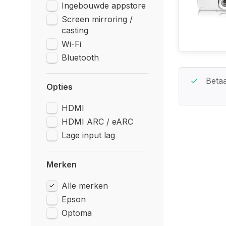
Ingebouwde appstore
Screen mirroring /
casting
Wi-Fi
Bluetooth
Beste Service Garantie
Betaa
Opties
HDMI
HDMI ARC / eARC
Lage input lag
Merken
Alle merken
Epson
Optoma