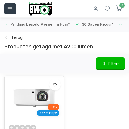
0
Vandaag besteld
Morgen in Huis*
30 Dagen
Retour*
B
Terug
Producten getagd met 4200 lumen
Filters
-9%
Actie Prijs!