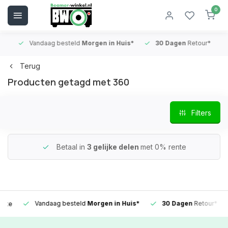
0
Vandaag besteld
Morgen in Huis*
30 Dagen
Retour*
B
Terug
Producten getagd met 360
Filters
Betaal in
3 gelijke delen
met 0% rente
Vandaag besteld
Morgen in Huis*
30 Dagen
Retour*