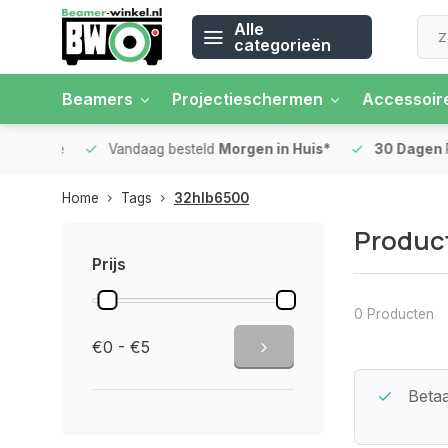
Alle
categorieën
Beamers
Projectieschermen
Accessoir
 rente
Vandaag besteld
Morgen in Huis*
30 Dagen
Ret
Home
Tags
32hlb6500
Produc
Prijs
0 Producten
€0 - €5
Beste Service Garantie
Betaa