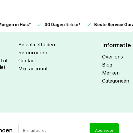
n in Huis*
30 Dagen
Retour*
Beste Service Garanti
Informatie
n
Betaalmethoden
Retourneren
Over ons
.nl
Contact
Blog
ie)
Mijn account
Merken
Categorieën
ingen
Abonneer