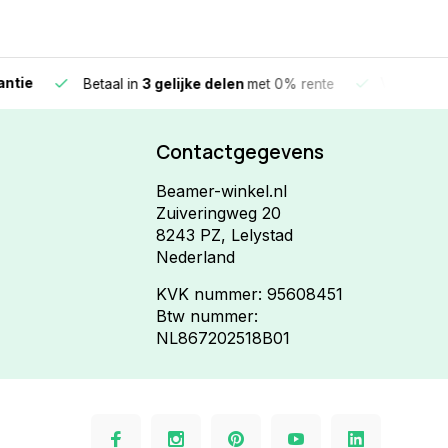
e
Vandaag beste
Betaal in
3 gelijke delen
met 0% rente
Contactgegevens
Beamer-winkel.nl
Zuiveringweg 20
8243 PZ, Lelystad
Nederland
KVK nummer: 95608451
Btw nummer:
NL867202518B01