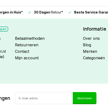
n in Huis*
30 Dagen
Retour*
Beste Service Garanti
Informatie
open
n
Betaalmethoden
Over ons
Retourneren
Blog
.nl
Contact
Merken
ie)
Mijn account
Categorieën
ingen
Abonneer