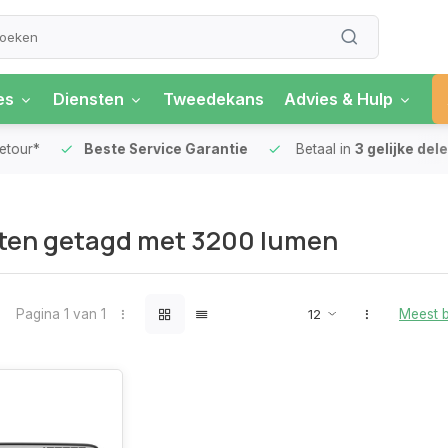
es
Diensten
Tweedekans
Advies & Hulp
our*
Beste Service Garantie
Betaal in
3 gelijke delen
ten getagd met 3200 lumen
Pagina 1 van 1
Meest 