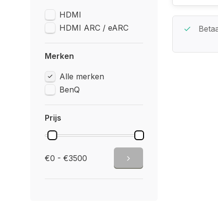
HDMI
HDMI ARC / eARC
Beste Service Garantie
Betaa
Merken
Alle merken
BenQ
Prijs
€0 - €3500