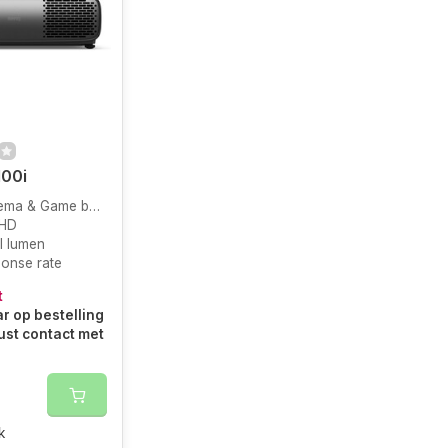
00i
a & Game beamer
UHD
I lumen
onse rate
t
r op bestelling
ust contact met
k