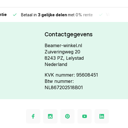
e
Vandaag beste
Betaal in
3 gelijke delen
met 0% rente
Contactgegevens
Beamer-winkel.nl
Zuiveringweg 20
8243 PZ, Lelystad
Nederland
KVK nummer: 95608451
Btw nummer:
NL867202518B01