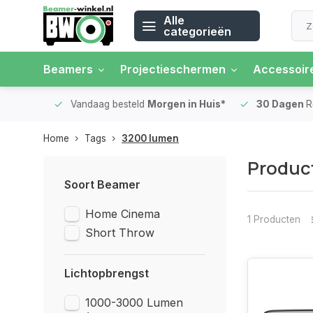
Alle
categorieën
Beamers
Projectieschermen
Accessoir
 rente
Vandaag besteld
Morgen in Huis*
30 Dagen
Ret
Home
Tags
3200 lumen
Produc
Soort Beamer
Home Cinema
1 Producten
Short Throw
Lichtopbrengst
1000-3000 Lumen