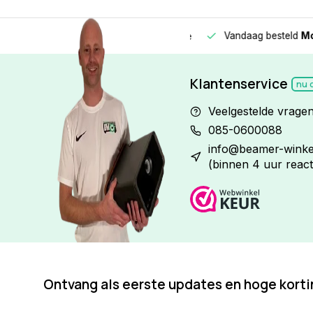
Vandaag besteld
Morge
Betaal in
3 gelijke delen
met 0% rente
Klantenservice
nu 
Veelgestelde vrage
085-0600088
info@beamer-winkel
(binnen 4 uur react
Ontvang als eerste updates en hoge kort