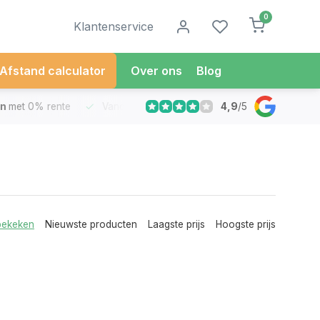
0
Klantenservice
Afstand calculator
Over ons
Blog
4,9
/
5
met 0% rente
Vandaag besteld
Morgen in Huis*
30 Dag
bekeken
Nieuwste producten
Laagste prijs
Hoogste prijs