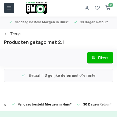
0
Vandaag besteld
Morgen in Huis*
30 Dagen
Retour*
B
Terug
Producten getagd met 2.1
Filters
Betaal in
3 gelijke delen
met 0% rente
Vandaag besteld
Morgen in Huis*
30 Dagen
Retour*