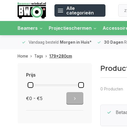
Alle
categorieën
Beamers
Projectieschermen
Accessoir
 rente
Vandaag besteld
Morgen in Huis*
30 Dagen
Ret
Home
Tags
179x280cm
Produc
Prijs
0 Producten
€0 - €5
Beste Service Garantie
Betaa