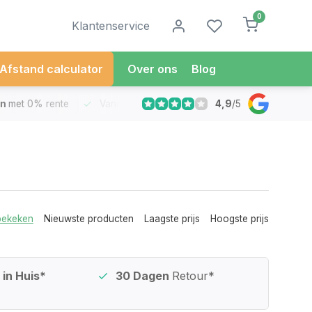
0
Klantenservice
Afstand calculator
Over ons
Blog
4,9
/
5
met 0% rente
Vandaag besteld
Morgen in Huis*
30 Dag
bekeken
Nieuwste producten
Laagste prijs
Hoogste prijs
in Huis*
30 Dagen
Retour*