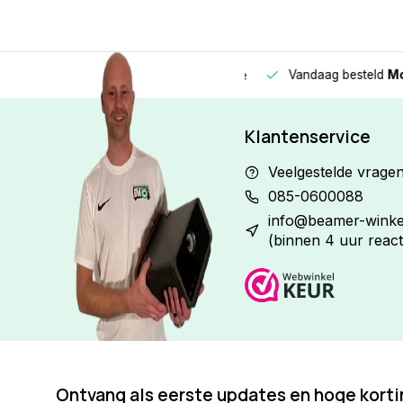
Vandaag besteld
Morge
Betaal in
3 gelijke delen
met 0% rente
Klantenservice
Veelgestelde vrage
085-0600088
info@beamer-winkel
(binnen 4 uur react
Ontvang als eerste updates en hoge kort