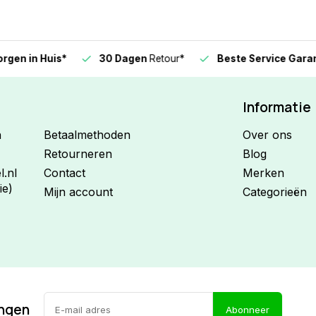
n in Huis*
30 Dagen
Retour*
Beste Service Garanti
Informatie
n
Betaalmethoden
Over ons
Retourneren
Blog
.nl
Contact
Merken
ie)
Mijn account
Categorieën
ingen
Abonneer