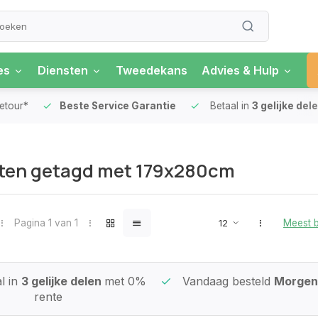
es
Diensten
Tweedekans
Advies & Hulp
our*
Beste Service Garantie
Betaal in
3 gelijke delen
ten getagd met 179x280cm
Pagina 1 van 1
Meest 
l in
3 gelijke delen
met 0%
Vandaag besteld
Morgen 
rente