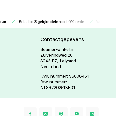
e
Vandaag beste
Betaal in
3 gelijke delen
met 0% rente
Contactgegevens
Beamer-winkel.nl
Zuiveringweg 20
8243 PZ, Lelystad
Nederland
KVK nummer: 95608451
Btw nummer:
NL867202518B01