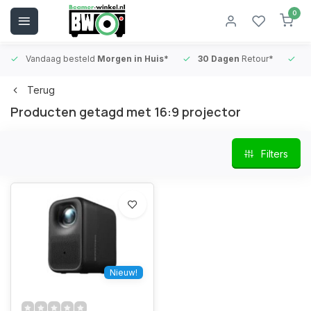
0
Vandaag besteld
Morgen in Huis*
30 Dagen
Retour*
B
Terug
Producten getagd met 16:9 projector
Filters
Nieuw!