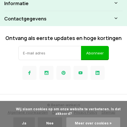
Informatie
Contactgegevens
Ontvang als eerste updates en hoge kortingen
Abonneer
© Beamer-winkel.nl
            Wij slaan cookies op om onze website te verbeteren. Is dat 
Algemene voorwaarden
Disclaimer
Privacy Policy
Sitemap
akkoord?

Ja
Nee
Meer over cookies »