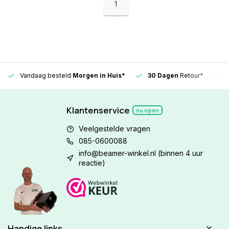
1
Vandaag besteld
Morgen in Huis*
30 Dagen
Retour*
Klantenservice
nu open
Veelgestelde vragen
085-0600088
info@beamer-winkel.nl
(binnen 4 uur
reactie)
Handige links