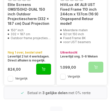
Elite Screens
HiViLux 4K ALR UST
OMS150H2-DUAL 150
Fixed Frame 110 inch
inch Outdoor
244cm x 137cm (16:9)
Projectiescherm (332 x
Ongeopend Retour
187 cm) Dual Projection
model!
150" inch
Meerdere maten
332 x 187 cm
92 tot 150 inch
Outdoor frame projectiescherm (dual projection)
Fixed Frame 8K
voor UST beamers
Nog 1 over, bestel snel!
Uitverkocht
Levertijd 2 tot 4 werkdagen.
Levertijd ong. 5-6 Weken
Direct afhalen is mogelijk.
1.099,00
824,00
Vergelijk
Vergelijk
Betaal in
3 gelijke delen
met 0% rente