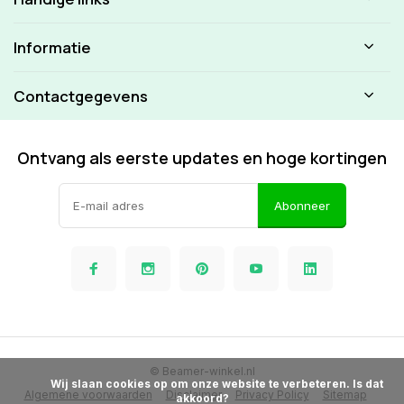
Informatie
Contactgegevens
Ontvang als eerste updates en hoge kortingen
Abonneer
© Beamer-winkel.nl
            Wij slaan cookies op om onze website te verbeteren. Is dat 
Algemene voorwaarden
Disclaimer
Privacy Policy
Sitemap
akkoord?
