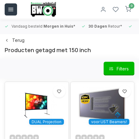
0
Vandaag besteld
Morgen in Huis*
30 Dagen
Retour*
B
Terug
Producten getagd met 150 inch
Filters
DUAL Projection
voor UST Beamers!