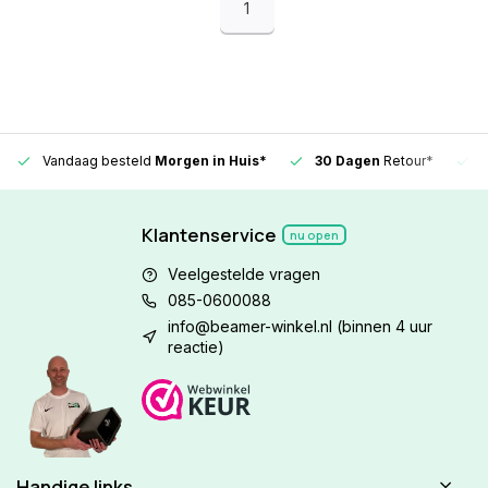
1
Vandaag besteld
Morgen in Huis*
30 Dagen
Retour*
Klantenservice
nu open
Veelgestelde vragen
085-0600088
info@beamer-winkel.nl
(binnen 4 uur
reactie)
Handige links