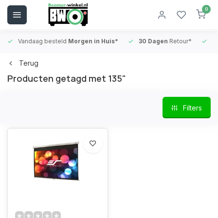
0
Vandaag besteld
Morgen in Huis*
30 Dagen
Retour*
B
Terug
Producten getagd met 135"
Filters