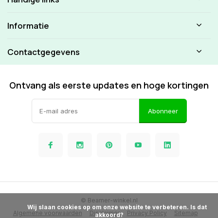
Informatie
Contactgegevens
Ontvang als eerste updates en hoge kortingen
Abonneer
© Beamer-winkel.nl
            Wij slaan cookies op om onze website te verbeteren. Is dat 
Algemene voorwaarden
Disclaimer
Privacy Policy
Sitemap
akkoord?
