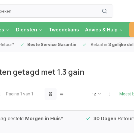
es
Diensten
Tweedekans
Advies & Hulp
our*
Beste Service Garantie
Betaal in
3 gelijke delen
en getagd met 1.3 gain
Pagina 1 van 1
Meest 
ag besteld
Morgen in Huis*
30 Dagen
Retour