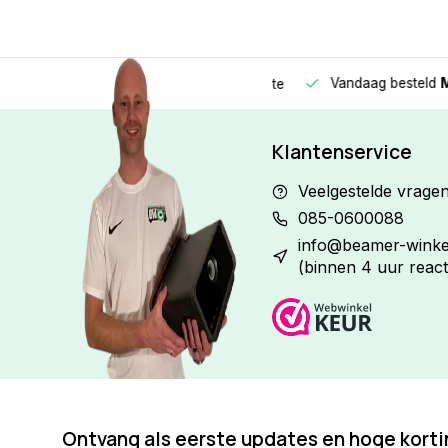
Vandaag besteld
Morge
Betaal in
3 gelijke delen
met 0% rente
Klantenservice
Veelgestelde vrage
085-0600088
info@beamer-winkel
(binnen 4 uur react
Ontvang als eerste updates en hoge kort