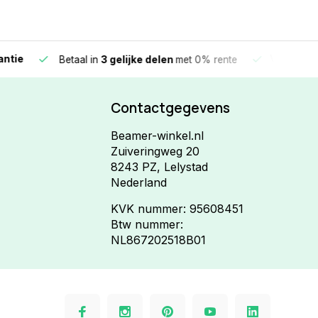
e
Vandaag beste
Betaal in
3 gelijke delen
met 0% rente
Contactgegevens
Beamer-winkel.nl
Zuiveringweg 20
8243 PZ, Lelystad
Nederland
KVK nummer: 95608451
Btw nummer:
NL867202518B01