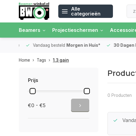
Alle
categorieën
Beamers
Projectieschermen
Accessoir
 rente
Vandaag besteld
Morgen in Huis*
30 Dagen
Ret
Home
Tags
1.3 gain
Product
Prijs
0 Producten
€0 - €5
tie
Betaal in
3 gelijke delen
met 0%
Vanda
rente