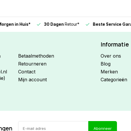
n in Huis*
30 Dagen
Retour*
Beste Service Garanti
Informatie
n
Betaalmethoden
Over ons
Retourneren
Blog
.nl
Contact
Merken
ie)
Mijn account
Categorieën
ingen
Abonneer