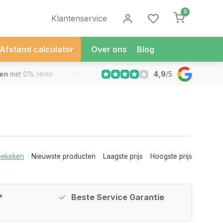
0
Klantenservice
Afstand calculator
Over ons
Blog
4,9
/
5
met 0% rente
Vandaag besteld
Morgen in Huis*
30 Dag
bekeken
Nieuwste producten
Laagste prijs
Hoogste prijs
*
Beste Service Garantie
Beta