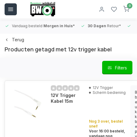
0
Vandaag besteld
Morgen in Huis*
30 Dagen
Retour*
B
Terug
Producten getagd met 12v trigger kabel
Filters
12V Trigger
B
Scherm bediening
12V Trigger
b
Kabel 15m
e
u
k
k
Nog 3 over, bestel
snel!
e
Voor 16:00 besteld,
p
vandaag nog
v