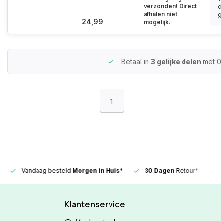
verzonden! Direct
afhalen niet
g
24,99
mogelijk.
Betaal in
3 gelijke delen
met 
1
Vandaag besteld
Morgen in Huis*
30 Dagen
Retour*
Klantenservice