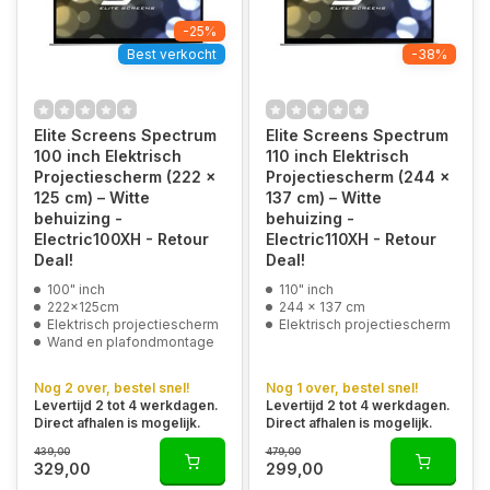
-25%
Best verkocht
-38%
Elite Screens Spectrum
Elite Screens Spectrum
100 inch Elektrisch
110 inch Elektrisch
Projectiescherm (222 x
Projectiescherm (244 x
125 cm) – Witte
137 cm) – Witte
behuizing -
behuizing -
Electric100XH - Retour
Electric110XH - Retour
Deal!
Deal!
100" inch
110" inch
222x125cm
244 x 137 cm
Elektrisch projectiescherm
Elektrisch projectiescherm
Wand en plafondmontage
Nog 2 over, bestel snel!
Nog 1 over, bestel snel!
Levertijd 2 tot 4 werkdagen.
Levertijd 2 tot 4 werkdagen.
Direct afhalen is mogelijk.
Direct afhalen is mogelijk.
439,00
479,00
329,00
299,00