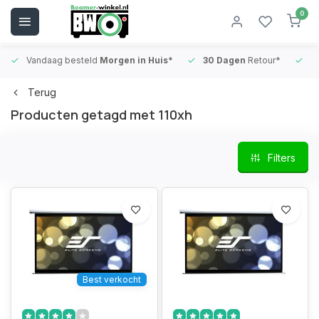
0
Vandaag besteld
Morgen in Huis*
30 Dagen
Retour*
B
Terug
Producten getagd met 110xh
Filters
Best verkocht