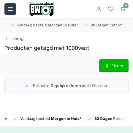
0
Vandaag besteld
Morgen in Huis*
30 Dagen
Retour*
B
Terug
Producten getagd met 1000watt
Filters
Betaal in
3 gelijke delen
met 0% rente
Vandaag besteld
Morgen in Huis*
30 Dagen
Retour*