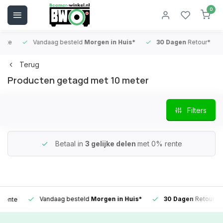
0
Vandaag besteld
Morgen in Huis*
30 Dagen
Retour*
B
Terug
Producten getagd met 10 meter
Filters
Betaal in
3 gelijke delen
met 0% rente
Vandaag besteld
Morgen in Huis*
30 Dagen
Retour*