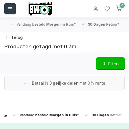
0
Vandaag besteld
Morgen in Huis*
30 Dagen
Retour*
B
Terug
Producten getagd met 0.3m
Filters
Betaal in
3 gelijke delen
met 0% rente
Vandaag besteld
Morgen in Huis*
30 Dagen
Retour*