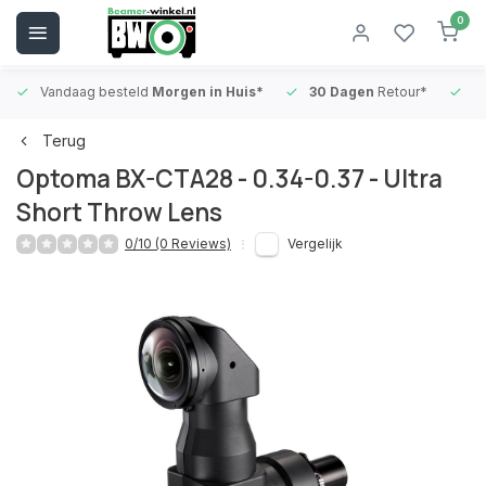
0
Vandaag besteld
Morgen in Huis*
30 Dagen
Retour*
B
Terug
Optoma BX-CTA28 - 0.34-0.37 - Ultra
Short Throw Lens
0/10 (0 Reviews)
Vergelijk