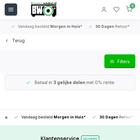
0
Vandaag besteld
Morgen in Huis*
30 Dagen
Retour*
B
Terug
Filters
Betaal in
3 gelijke delen
met 0% rente
Vandaag besteld
Morgen in Huis*
30 Dagen
Retour*
Klantenservice
nu open