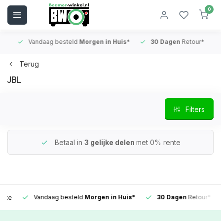
0
Vandaag besteld
Morgen in Huis*
30 Dagen
Retour*
B
Terug
JBL
Filters
Betaal in
3 gelijke delen
met 0% rente
Vandaag besteld
Morgen in Huis*
30 Dagen
Retour*