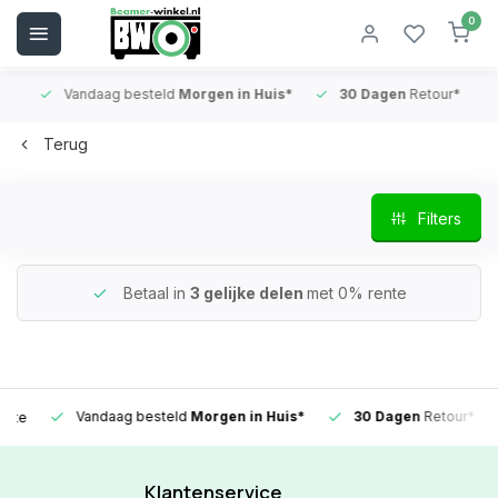
0
Vandaag besteld
Morgen in Huis*
30 Dagen
Retour*
B
Terug
Filters
Betaal in
3 gelijke delen
met 0% rente
Vandaag besteld
Morgen in Huis*
30 Dagen
Retour*
Klantenservice