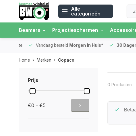
Alle
categorieën
Beamers
Projectieschermen
Accessoir
 rente
Vandaag besteld
Morgen in Huis*
30 Dagen
Ret
Home
Merken
Copaco
Prijs
0 Producten
€0 - €5
Beste Service Garantie
Betaa