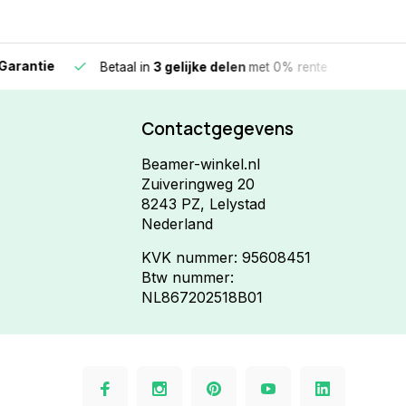
e
Vandaag beste
Betaal in
3 gelijke delen
met 0% rente
Contactgegevens
Beamer-winkel.nl
Zuiveringweg 20
8243 PZ, Lelystad
Nederland
KVK nummer: 95608451
Btw nummer:
NL867202518B01