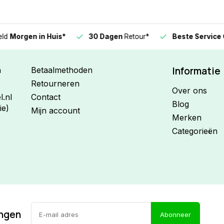
n in Huis*
30 Dagen
Retour*
Beste Service Garanti
Informatie
n
Betaalmethoden
Retourneren
Over ons
.nl
Contact
Blog
ie)
Mijn account
Merken
Categorieën
ingen
Abonneer