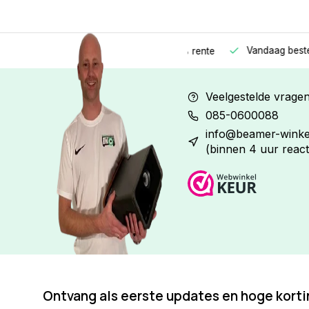
Vandaag besteld
Morge
Betaal in
3 gelijke delen
met 0% rente
Veelgestelde vrage
085-0600088
info@beamer-winkel
(binnen 4 uur react
Ontvang als eerste updates en hoge kort