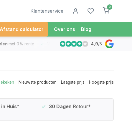
0
Klantenservice
Afstand calculator
Over ons
Blog
4,9
/
5
met 0% rente
Vandaag besteld
Morgen in Huis*
30 Dag
bekeken
Nieuwste producten
Laagste prijs
Hoogste prijs
in Huis*
30 Dagen
Retour*