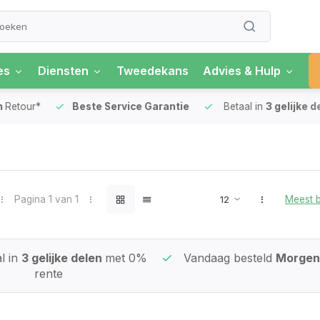
es
Diensten
Tweedekans
Advies & Hulp
our*
Beste Service Garantie
Betaal in
3 gelijke delen
Pagina 1 van 1
Meest 
l in
3 gelijke delen
met 0%
Vandaag besteld
Morgen 
rente