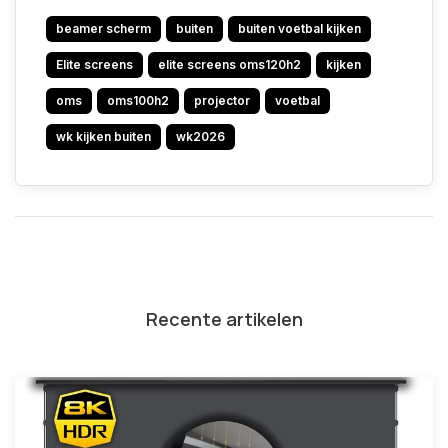
beamer scherm
buiten
buiten voetbal kijken
Elite screens
elite screens oms120h2
kijken
oms
oms100h2
projector
voetbal
wk kijken buiten
wk2026
Recente artikelen