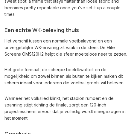
sweet spot: a frame that stays flatter than loose fabric and
becomes pretty repeatable once you’ve set it up a couple
times.
Een echte WK-beleving thuis
Het verschil tussen een normale voetbalavond en een
onvergetelijke WK-ervaring zit vaak in de sfeer. De Elite
Screens OMS120H2 helpt die sfeer moeiteloos neer te zetten.
Het grote formaat, de scherpe beeldkwaliteit en de
mogelijkheid om zowel binnen als buiten te kijken maken dit
scherm ideaal voor iedereen die voetbal groots wil beleven.
Wanneer het volkslied klinkt, het stadion rumoert en de
spanning stijgt richting de finale, zorgt een 120-inch
projectiescherm ervoor dat je volledig wordt meegezogen in
het moment.
Conclusie