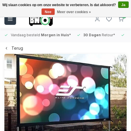
Wij slaan cookies op om onze website te verbeteren. Is dat akkoord?
Ja
Nee
Meer over cookies »
0
Vandaag besteld
Morgen in Huis*
30 Dagen
Retour*
B
Terug