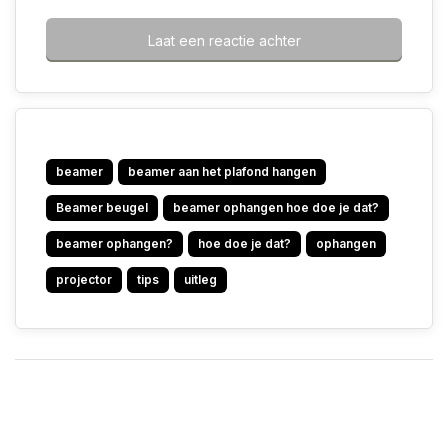
Laat een reactie achter
beamer
beamer aan het plafond hangen
Beamer beugel
beamer ophangen hoe doe je dat?
beamer ophangen?
hoe doe je dat?
ophangen
projector
tips
uitleg