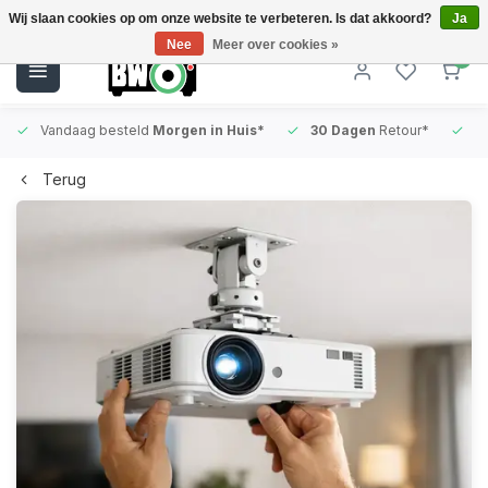
Wij slaan cookies op om onze website te verbeteren. Is dat akkoord?
Ja
Nee
Meer over cookies »
0
Vandaag besteld
Morgen in Huis*
30 Dagen
Retour*
B
Terug