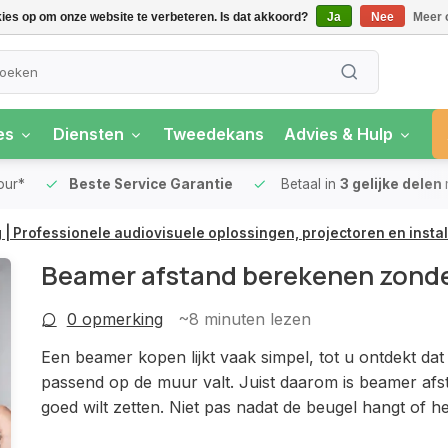
kies op om onze website te verbeteren. Is dat akkoord?
Ja
Nee
Meer 
es
Diensten
Tweedekans
Advies & Hulp
our*
Beste Service Garantie
Betaal in
3 gelijke delen
 | Professionele audiovisuele oplossingen, projectoren en instal
Beamer afstand berekenen zonde
0 opmerking
~8
minuten lezen
Een beamer kopen lijkt vaak simpel, tot u ontdekt dat 
passend op de muur valt. Juist daarom is beamer afs
goed wilt zetten. Niet pas nadat de beugel hangt of he