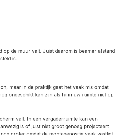
end op de muur valt. Juist daarom is beamer afstand
teld is.
ch, maar in de praktijk gaat het vaak mis omdat
nog ongeschikt kan zijn als hij in uw ruimte niet op
scherm valt. In een vergaderruimte kan een
wezig is of juist niet groot genoeg projecteert
en nog groter omdat de montagepositie vaak vastligt.