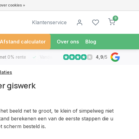
over cookies »
0
Klantenservice
Afstand calculator
Over ons
Blog
4,9
/
5
met 0% rente
Vandaag besteld
Morgen in Huis*
30 Dag
laties
r giswerk
het beeld net te groot, te klein of simpelweg niet
tand berekenen een van de eerste stappen die u
t scherm besteld is.