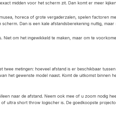
exact midden voor het scherm zit. Dan komt er meer kijken 
, musea, horeca of grote vergaderzalen, spelen factoren m
 scherm. Dan is een kale afstandsberekening nuttig, maar n
dvies. Niet om het ingewikkeld te maken, maar om te voorkome
et twee metingen: hoeveel afstand is er beschikbaar tusse
van het gewenste model naast. Komt de uitkomst binnen het 
alleen naar de afstand. Neem ook mee of u zoom nodig heeft,
of ultra short throw logischer is. De goedkoopste projector