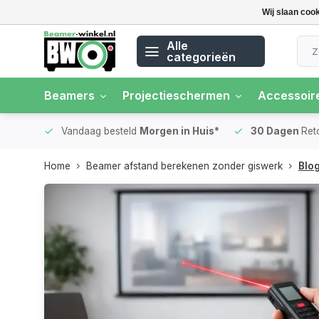
Wij slaan coo
Alle
categorieën
Beamers
Projectieschermen
Accessoir
 rente
Vandaag besteld
Morgen in Huis*
30 Dagen
Ret
Home
Beamer afstand berekenen zonder giswerk
Blog