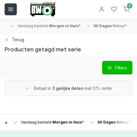
0
Vandaag besteld
Morgen in Huis*
30 Dagen
Retour*
B
Terug
Producten getagd met serie
Filters
Betaal in
3 gelijke delen
met 0% rente
Vandaag besteld
Morgen in Huis*
30 Dagen
Retour*