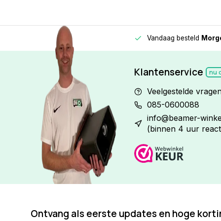
Vandaag besteld
Morge
Betaal in
3 gelijke delen
met 0% rente
Klantenservice
nu 
Veelgestelde vrage
085-0600088
info@beamer-winkel
(binnen 4 uur react
Ontvang als eerste updates en hoge kort