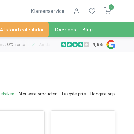
0
Klantenservice
Afstand calculator
Over ons
Blog
4,9
/
5
met 0% rente
Vandaag besteld
Morgen in Huis*
30 Dag
bekeken
Nieuwste producten
Laagste prijs
Hoogste prijs