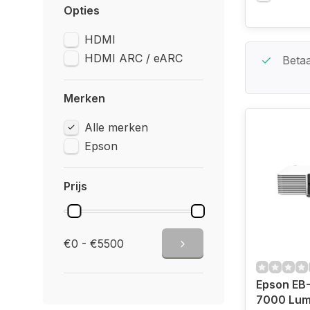
Opties
HDMI
HDMI ARC / eARC
Beste Service Garantie
Betaa
Merken
Alle merken
Epson
Prijs
€0 - €5500
Epson EB-
7000 Lum