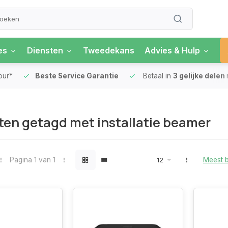
es
Diensten
Tweedekans
Advies & Hulp
our*
Beste Service Garantie
Betaal in
3 gelijke delen
en getagd met installatie beamer
Pagina 1 van 1
Meest 