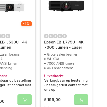
-5%
EB-L530U - 4K -
Epson EB-L775U - 4K -
Lumen
7000 Lumen - Laser
 zalen beamer
Grote zalen beamer
GA
WUXGA
ANSI lumen
7000 ANSI lumen
Blending
4K Enhancement
ocht
Uitverkocht
gbaar op bestelling
Verkrijgbaar op bestelling
gerust contact met
- neem gerust contact met
ons op!
5.199,00
,00