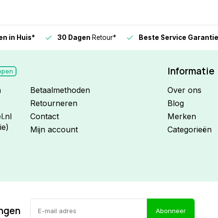
n in Huis*
30 Dagen
Retour*
Beste Service Garanti
Informatie
open
n
Betaalmethoden
Over ons
Retourneren
Blog
.nl
Contact
Merken
ie)
Mijn account
Categorieën
ingen
Abonneer