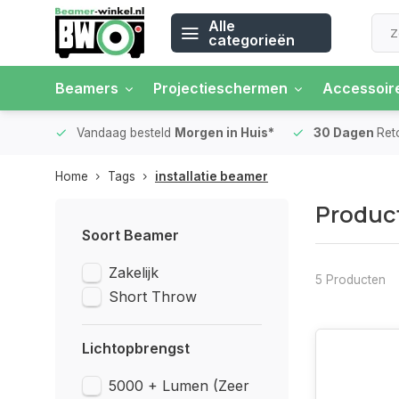
Alle
categorieën
Beamers
Projectieschermen
Accessoir
 rente
Vandaag besteld
Morgen in Huis*
30 Dagen
Ret
Home
Tags
installatie beamer
Product
Soort Beamer
Zakelijk
5 Producten
Short Throw
Lichtopbrengst
5000 + Lumen (Zeer