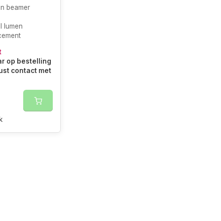
en beamer
I lumen
cement
t
r op bestelling
ust contact met
k