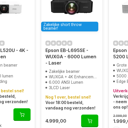
Zakelijke short throw
beamer!
L520U - 4K -
Epson EB-L695SE -
Epson 
men
WUXGA - 6000 Lumen
5200 
- Laser
en beamer
Grote
WUX
Zakelijke beamer
I lumen
5000 
WUXGA + 4K Enhancement
ding
Edge 
6.000 ANSI Lumen
3LCD Laser
 bestel snel!
Uitverk
besteld,
Verkrij
Nog 1 over, bestel snel!
og verzonden!
- neem 
Voor 18:00 besteld,
ons op!
vandaag nog verzonden!
2.099,00
4.999,00
1.999
k