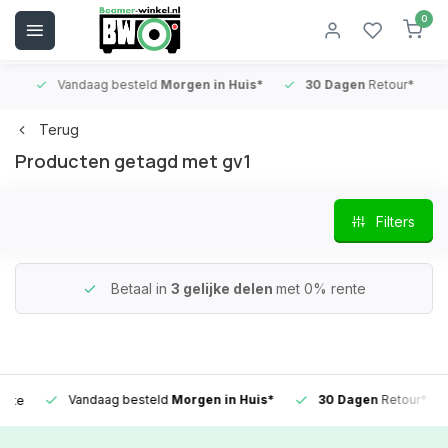
0
Vandaag besteld
Morgen in Huis*
30 Dagen
Retour*
B
Terug
Producten getagd met gv1
Filters
Betaal in
3 gelijke delen
met 0% rente
Vandaag besteld
Morgen in Huis*
30 Dagen
Retour*