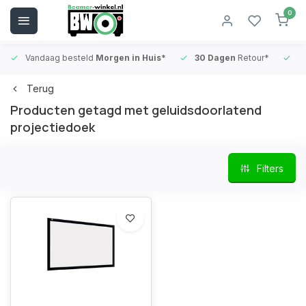
0
Vandaag besteld
Morgen in Huis*
30 Dagen
Retour*
B
Terug
Producten getagd met geluidsdoorlatend
projectiedoek
Filters