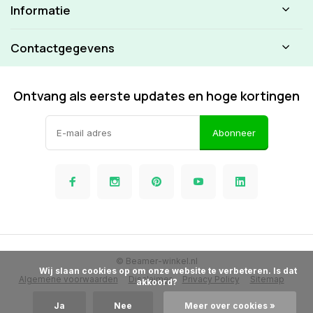
Informatie
Contactgegevens
Ontvang als eerste updates en hoge kortingen
Abonneer
© Beamer-winkel.nl
            Wij slaan cookies op om onze website te verbeteren. Is dat 
Algemene voorwaarden
Disclaimer
Privacy Policy
Sitemap
akkoord?

Ja
Nee
Meer over cookies »