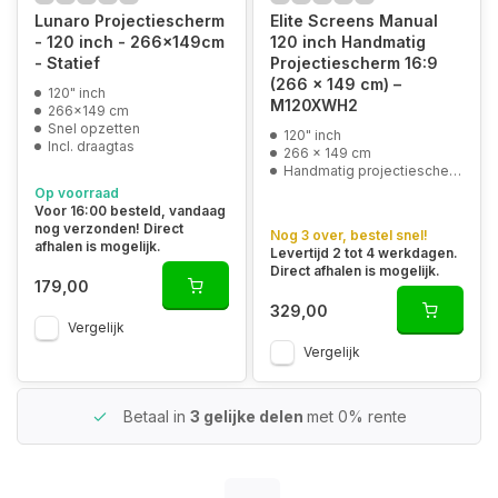
Lunaro Projectiescherm
Elite Screens Manual
- 120 inch - 266x149cm
120 inch Handmatig
- Statief
Projectiescherm 16:9
(266 x 149 cm) –
120" inch
M120XWH2
266x149 cm
Snel opzetten
120" inch
Incl. draagtas
266 x 149 cm
Handmatig projectiescherm
Op voorraad
Voor 16:00 besteld, vandaag
nog verzonden! Direct
Nog 3 over, bestel snel!
afhalen is mogelijk.
Levertijd 2 tot 4 werkdagen.
Direct afhalen is mogelijk.
179,00
329,00
Vergelijk
Vergelijk
Betaal in
3 gelijke delen
met 0% rente