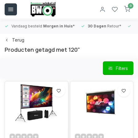
0
Vandaag besteld
Morgen in Huis*
30 Dagen
Retour*
B
Terug
Producten getagd met 120"
Filters