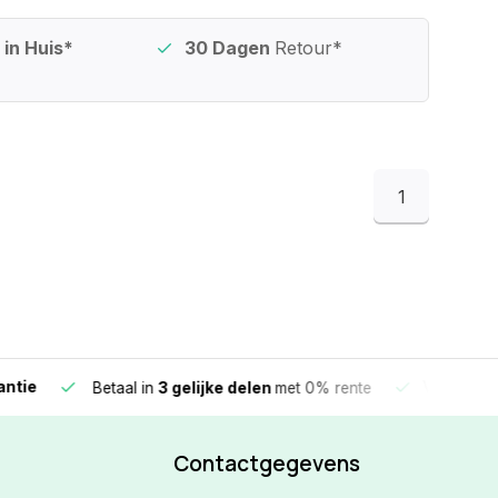
in Huis*
30 Dagen
Retour*
1
e
Vandaag beste
Betaal in
3 gelijke delen
met 0% rente
Contactgegevens