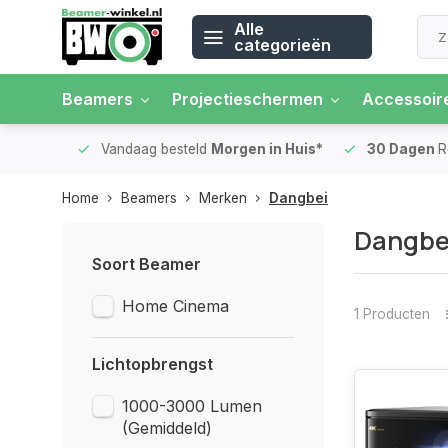
Alle
categorieën
Beamers
Projectieschermen
Accessoir
 rente
Vandaag besteld
Morgen in Huis*
30 Dagen
Ret
Home
Beamers
Merken
Dangbei
Dangbe
Soort Beamer
Home Cinema
1 Producten
Lichtopbrengst
1000-3000 Lumen
(Gemiddeld)