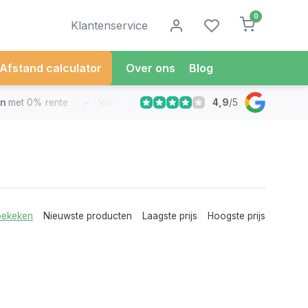
0
Klantenservice
Afstand calculator
Over ons
Blog
4,9
/
5
met 0% rente
Vandaag besteld
Morgen in Huis*
30 Dag
bekeken
Nieuwste producten
Laagste prijs
Hoogste prijs