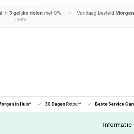
l in
3 gelijke delen
met 0%
Vandaag besteld
Morgen 
rente
n in Huis*
30 Dagen
Retour*
Beste Service Garanti
Informatie