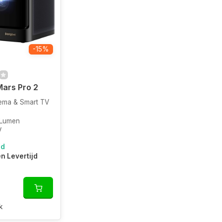
-15%
ars Pro 2
ema & Smart TV
 Lumen
V
ad
en Levertijd
k