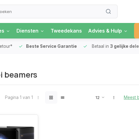
es
Diensten
Tweedekans
Advies & Hulp
our*
Beste Service Garantie
Betaal in
3 gelijke delen
i beamers
Pagina 1 van 1
Meest 