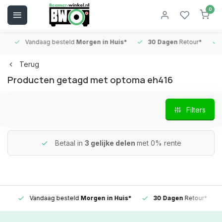
0
Vandaag besteld
Morgen in Huis*
30 Dagen
Retour*
B
Terug
Producten getagd met optoma eh416
Filters
Betaal in
3 gelijke delen
met 0% rente
Vandaag besteld
Morgen in Huis*
30 Dagen
Retour*